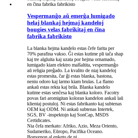
Vespermanĝo aŭ emerĝa lumigado
helaj blankaj hejmaj kandeloj
bougies velas fabrikitaj en ĉina
fabrika fabrikisto
La blanka hejma kandelo estas ĉefe farita per
70% parafina vakso. Ĝi estas kutime pli taĉa shap
kaj tre algluita kaj uzata por hejma ornamado,
lumigado kiam elektro malŝaltita, vespermanĝo
aŭ religia preĝado. La kvalito de niaj kandeloj
estas promesita, ĉar ĝi estas blanka, bastona,
neniu odoro kaj larmo kiam brulas. La flamo
ankaŭ estas rekta kaj brila. Blanka kandelo
kutime estas senĉesa kaj blanka koloro. Facotry
povas fari aromigitan koloran kandelon ankaŭ laŭ
klientaj postuloj. Ni estas fabrikanto kaj subtenas
OEM kaj ODM. Ni ankaŭ subtenas Intertek,
SGS, BV -inspektojn kaj SonCap, MSDS
Certidicates.
Nia ĉefa merkato: Afriko, Azio, Meza Oriento,
Sudameriko, Eŭropo, Pacifika Oceano.
Bonvenon al enketo de ni.