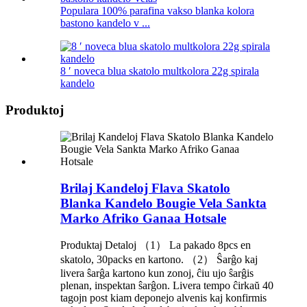
Populara 100% parafina vakso blanka kolora
bastono kandelo v ...
8 ′ noveca blua skatolo multkolora 22g spirala
kandelo
Produktoj
Brilaj Kandeloj Flava Skatolo
Blanka Kandelo Bougie Vela Sankta
Marko Afriko Ganaa Hotsale
Produktaj Detaloj （1） La pakado 8pcs en
skatolo, 30packs en kartono. （2） Ŝarĝo kaj
livera ŝarĝa kartono kun zonoj, ĉiu ujo ŝarĝis
plenan, inspektan ŝarĝon. Livera tempo ĉirkaŭ 40
tagojn post kiam deponejo alvenis kaj konfirmis