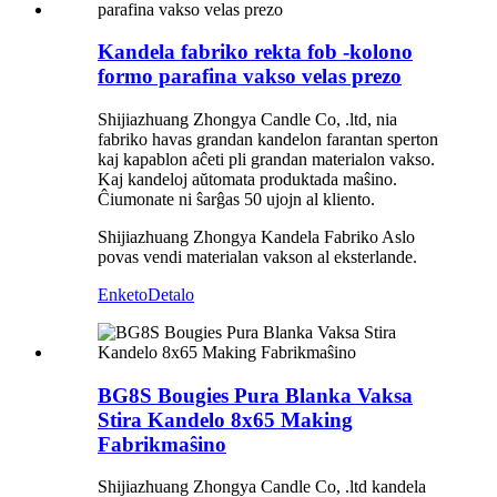
Kandela fabriko rekta fob -kolono
formo parafina vakso velas prezo
Shijiazhuang Zhongya Candle Co, .ltd, nia
fabriko havas grandan kandelon farantan sperton
kaj kapablon aĉeti pli grandan materialon vakso.
Kaj kandeloj aŭtomata produktada maŝino.
Ĉiumonate ni ŝarĝas 50 ujojn al kliento.
Shijiazhuang Zhongya Kandela Fabriko Aslo
povas vendi materialan vakson al eksterlande.
Enketo
Detalo
BG8S Bougies Pura Blanka Vaksa
Stira Kandelo 8x65 Making
Fabrikmaŝino
Shijiazhuang Zhongya Candle Co, .ltd kandela