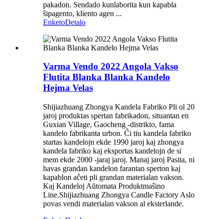
pakadon. Sendado kunlaborita kun kapabla
ŝipagento, kliento agen ...
Enketo
Detalo
Varma Vendo 2022 Angola Vakso
Flutita Blanka Blanka Kandelo
Hejma Velas
Shijiazhuang Zhongya Kandela Fabriko Pli ol 20
jaroj produktas spertan fabrikadon, situantan en
Guxian Village, Gaocheng -distrikto, fama
kandelo fabrikanta urbon. Ĉi tiu kandela fabriko
startas kandelojn ekde 1990 jaroj kaj zhongya
kandela fabriko kaj eksportas kandelojn de si
mem ekde 2000 -jaraj jaroj. Manaj jaroj Pasita, ni
havas grandan kandelon farantan sperton kaj
kapablon aĉeti pli grandan materialan vakson.
Kaj Kandeloj Aŭtomata Produktmaŝino
Line.Shijiazhuang Zhongya Candle Factory Aslo
povas vendi materialan vakson al eksterlande.