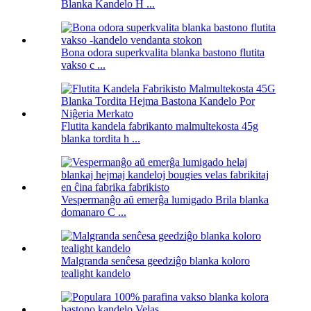
Blanka Kandelo H ...
Bona odora superkvalita blanka bastono flutita
vakso c ...
Flutita kandela fabrikanto malmultekosta 45g
blanka tordita h ...
Vespermanĝo aŭ emerĝa lumigado Brila blanka
domanaro C ...
Malgranda senĉesa geedziĝo blanka koloro
tealight kandelo