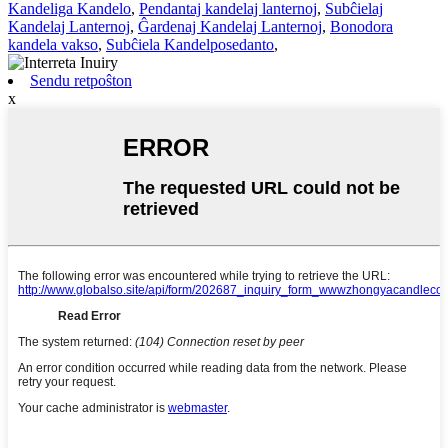
Kandeliga Kandelo
,
Pendantaj kandelaj lanternoj
,
Subĉielaj
Kandelaj Lanternoj
,
Ĝardenaj Kandelaj Lanternoj
,
Bonodora
kandela vakso
,
Subĉiela Kandelposedanto
,
Sendu retpoŝton
x