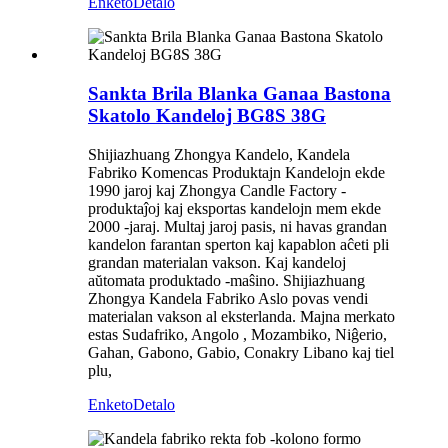
Enketo
Detalo
Sankta Brila Blanka Ganaa Bastona
Skatolo Kandeloj BG8S 38G
Shijiazhuang Zhongya Kandelo, Kandela
Fabriko Komencas Produktajn Kandelojn ekde
1990 jaroj kaj Zhongya Candle Factory -
produktaĵoj kaj eksportas kandelojn mem ekde
2000 -jaraj. Multaj jaroj pasis, ni havas grandan
kandelon farantan sperton kaj kapablon aĉeti pli
grandan materialan vakson. Kaj kandeloj
aŭtomata produktado -maŝino. Shijiazhuang
Zhongya Kandela Fabriko Aslo povas vendi
materialan vakson al eksterlanda. Majna merkato
estas Sudafriko, Angolo , Mozambiko, Niĝerio,
Gahan, Gabono, Gabio, Conakry Libano kaj tiel
plu,
Enketo
Detalo