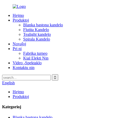
Hejmo
Produktoj
Blanka bastona kandelo
Flutita Kandelo
Tealight kandelo
Spirala Kandelo
Novaĵoj
Pri ni
Fabrika turneo
Kial Elekti Nin
Video -Spektaklo
Kontaktu nin
English
Hejmo
Produktoj
Kategorioj
Blanka bastona kandelo