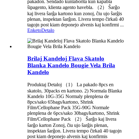
pakadon. Sendado kunlaborita kun kapabla
ŝipagento, klienta agento havebla. （2） Ŝarĝo
kaj livera ŝarĝa kartono kun zonoj, ĉiu ujo ŝarĝis
plenan, inspektan ŝarĝon. Livera tempo ĉirkaŭ 40
tagojn post kiam deponejo alvenis kaj konfirmi ...
Enketo
Detalo
Brilaj Kandeloj Flava Skatolo
Blanka Kandelo Bougie Vela Brila
Kandelo
Produktaj Detaloj （1） La pakado 8pcs en
skatolo, 30packs en kartono. 2) Normala Blanka
Kandelo 10G-35G Normaly plenplena de
8pcs/sako 65bags/kartono, Shrink
Film/Cellophane Pack 35G-90G Normale
plenplena de 6pcs/sako 30bags/kartono, Shrink
Film/Cellophane Pack （2） Ŝarĝo kaj livera
ŝarĝo karton Zonoj, ĉiu ujo ŝarĝis plenan,
inspektan ŝarĝon. Livera tempo ĉirkaŭ 40 tagojn
post kiam deponejo alvenis kaj konfirmis