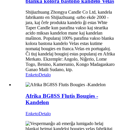
blanka kolora bastono kandelo Velas
Shijiazhuang Zhongya Candle Co Ltd, kandela
fabrikanto en Shijiazhuang -urbo ekde 2000 -
jara, kaj ĉefe produkta kandelo ĝi estas Whte
Taper Candle kun parafina vakso kaj stearika
acido miksas kandelon mane kaj kandelan
maŝinon. Popularaj 100% parafina vakso blanka
kolora bastona kandelo Velas estas kutime
nomataj bougies en franca.Velas en portugaloj.
Ĉi tiuj kandelaj bougioj estas popularaj en Afrika
Merkato. Ekzemple: Angolo, Niĝerio, Lome
Togo, Benino, Kamerunio, Kongo Madagaskaro
Ganao Maili Sudano, ktp.
Enketo
Detalo
Afrika BG8SS Flutis Bougies -
Kandelon
Enketo
Detalo