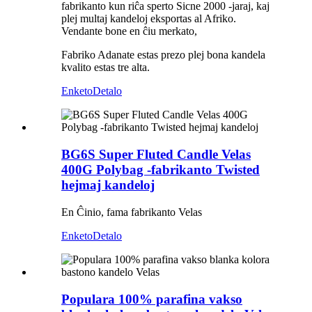
fabrikanto kun riĉa sperto Sicne 2000 -jaraj, kaj
plej multaj kandeloj eksportas al Afriko.
Vendante bone en ĉiu merkato,
Fabriko Adanate estas prezo plej bona kandela
kvalito estas tre alta.
Enketo
Detalo
BG6S Super Fluted Candle Velas
400G Polybag -fabrikanto Twisted
hejmaj kandeloj
En Ĉinio, fama fabrikanto Velas
Enketo
Detalo
Populara 100% parafina vakso