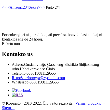
<<
<Antaŭa
1
2
3
4
Sekva>
>>
Paĝo 2/4
aboni
& Estu ĝisdata
Por enketoj pri niaj produktoj aŭ precelist, bonvolu lasi nin kaj ni
kontaktos ene de 24 horoj.
Enketo nun
Kontakto
us
Adreso:
Guxian vilaĝo Gaocheng -distrikto Shijiazhuang -
urbo Hebei -provinco Ĉinio.
Telefono:
008615081129555
Retpoŝto:
zhongya@zycandle.com
WhatsApp:
008615081129555
© Kopirajto - 2010-2022: Ĉiuj rajtoj rezervitaj.
Varmaj produktoj
-
Sitemap