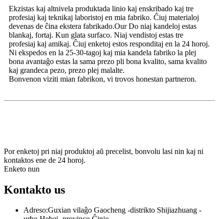
Ekzistas kaj altnivela produktada linio kaj enskribado kaj tre
profesiaj kaj teknikaj laboristoj en mia fabriko. Ĉiuj materialoj
devenas de ĉina ekstera fabrikado.Our Do niaj kandeloj estas
blankaj, fortaj. Kun glata surfaco. Niaj vendistoj estas tre
profesiaj kaj amikaj. Ĉiuj enketoj estos responditaj en la 24 horoj.
Ni ekspedos en la 25-30-tagoj kaj mia kandela fabriko la plej
bona avantaĝo estas la sama prezo pli bona kvalito, sama kvalito
kaj grandeca pezo, prezo plej malalte.
Bonvenon viziti mian fabrikon, vi trovos honestan partneron.
aboni
& Estu ĝisdata
Por enketoj pri niaj produktoj aŭ precelist, bonvolu lasi nin kaj ni
kontaktos ene de 24 horoj.
Enketo nun
Kontakto
us
Adreso:
Guxian vilaĝo Gaocheng -distrikto Shijiazhuang -
urbo Hebei -provinco Ĉinio.