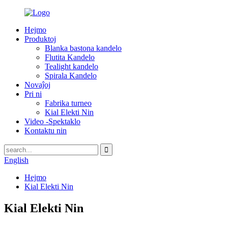
Hejmo
Produktoj
Blanka bastona kandelo
Flutita Kandelo
Tealight kandelo
Spirala Kandelo
Novaĵoj
Pri ni
Fabrika turneo
Kial Elekti Nin
Video -Spektaklo
Kontaktu nin
English
Hejmo
Kial Elekti Nin
Kial Elekti Nin