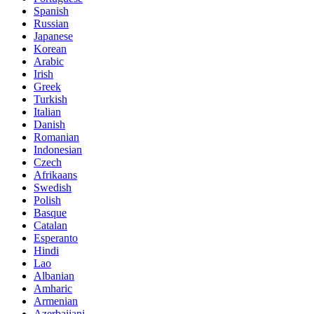
Spanish
Russian
Japanese
Korean
Arabic
Irish
Greek
Turkish
Italian
Danish
Romanian
Indonesian
Czech
Afrikaans
Swedish
Polish
Basque
Catalan
Esperanto
Hindi
Lao
Albanian
Amharic
Armenian
Azerbaijani