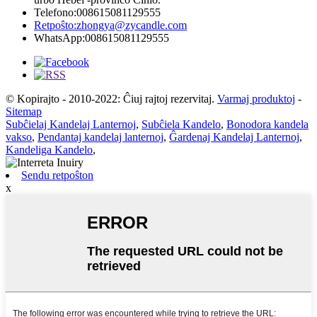
Telefono:
008615081129555
Retpoŝto:
zhongya@zycandle.com
WhatsApp:
008615081129555
© Kopirajto - 2010-2022: Ĉiuj rajtoj rezervitaj.
Varmaj produktoj
-
Sitemap
Subĉielaj Kandelaj Lanternoj
,
Subĉiela Kandelo
,
Bonodora kandela
vakso
,
Pendantaj kandelaj lanternoj
,
Ĝardenaj Kandelaj Lanternoj
,
Kandeliga Kandelo
,
Sendu retpoŝton
x