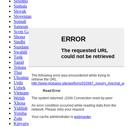
Sesotho
Sinhala
Slovak
Slovenian
Somali
Samoan
Scots Gaelic
Shona
Sindhi
Sundanese
Swahili
Tajik
Tamil
Telugu
Thai
Ukrainian
Urdu
Uzbek
Vietnamese
Welsh
Xhosa
Yiddish
Yoruba
Zulu
Kinyarwanda