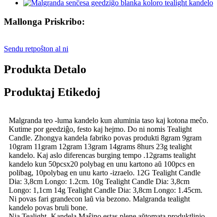
Mallonga Priskribo:
Sendu retpoŝton al ni
Produkta Detalo
Produktaj Etikedoj
Malgranda teo -luma kandelo kun aluminia taso kaj kotona meĉo.
Kutime por geedziĝo, festo kaj hejmo. Do ni nomis Tealight
Candle. Zhongya kandela fabriko povas produkti 8gram 9gram
10gram 11gram 12gram 13gram 14grams 8hurs 23g tealight
kandelo. Kaj aslo diferencas burging tempo .12grams tealight
kandelo kun 50pcsx20 polybag en unu kartono aŭ 100pcs en
polibag, 10polybag en unu karto -izraelo. 12G Tealight Candle
Dia: 3,8cm Longo: 1.2cm. 10g Tealight Candle Dia: 3,8cm
Longo: 1,1cm 14g Tealight Candle Dia: 3,8cm Longo: 1.45cm.
Ni povas fari grandecon laŭ via bezono. Malgranda tealight
kandelo povas bruli bone.
Nia Tealight -Kandela Maŝino estas plene aŭtomata produktlinio.