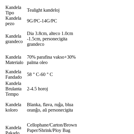
Kandela
Tealight kandeloj
Tipo
Kandela
9G/PC-14G/PC
pezo
Dia 3.8cm, alteco 1.0cm
Kandela
-1.5cm, personecigita
grandeco
grandeco
Kandela
70% parafina vakso+30%
Materialo
palma oleo
Kandela
58 ° C-60 ° C
Fandado
Kandela
Brulanta
2-4.5 horoj
Tempo
Kandela
Blanka, flava, ruĝa, blua
koloro
oranĝo, aŭ personecigita
Cellophane/Carton/Brown
Kandela
Paper/Shrink/Ploy Bag
Pakado