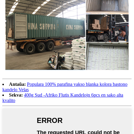
Antaŭa:
Populara 100% parafina vakso blanka kolora bastono
kandelo Velas
Sekva:
400g Sud -Afriko Flutis Kandelojn 6pcs en sako alta
kvalito