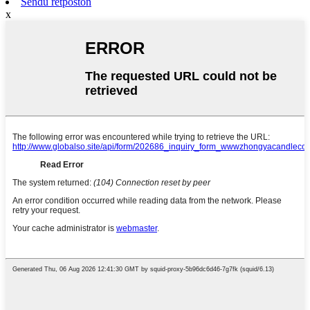
Sendu retpoŝton
x