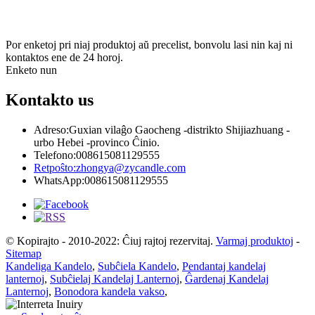
& Estu ĝisdata
Por enketoj pri niaj produktoj aŭ precelist, bonvolu lasi nin kaj ni
kontaktos ene de 24 horoj.
Enketo nun
Kontakto
us
Adreso:
Guxian vilaĝo Gaocheng -distrikto Shijiazhuang -
urbo Hebei -provinco Ĉinio.
Telefono:
008615081129555
Retpoŝto:
zhongya@zycandle.com
WhatsApp:
008615081129555
© Kopirajto - 2010-2022: Ĉiuj rajtoj rezervitaj.
Varmaj produktoj
-
Sitemap
Kandeliga Kandelo
,
Subĉiela Kandelo
,
Pendantaj kandelaj
lanternoj
,
Subĉielaj Kandelaj Lanternoj
,
Ĝardenaj Kandelaj
Lanternoj
,
Bonodora kandela vakso
,