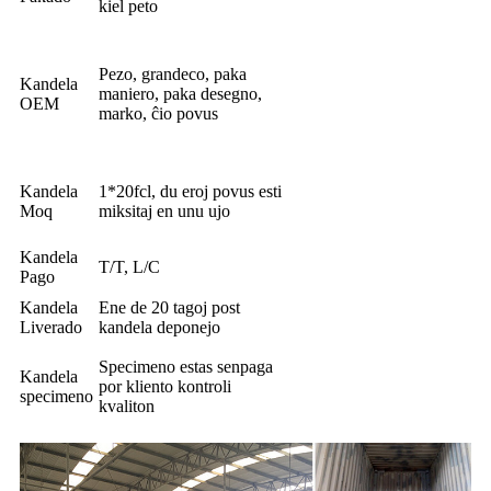
kiel peto
Pezo, grandeco, paka
Kandela
maniero, paka desegno,
OEM
marko, ĉio povus
Kandela
1*20fcl, du eroj povus esti
Moq
miksitaj en unu ujo
Kandela
T/T, L/C
Pago
Kandela
Ene de 20 tagoj post
Liverado
kandela deponejo
Specimeno estas senpaga
Kandela
por kliento kontroli
specimeno
kvaliton