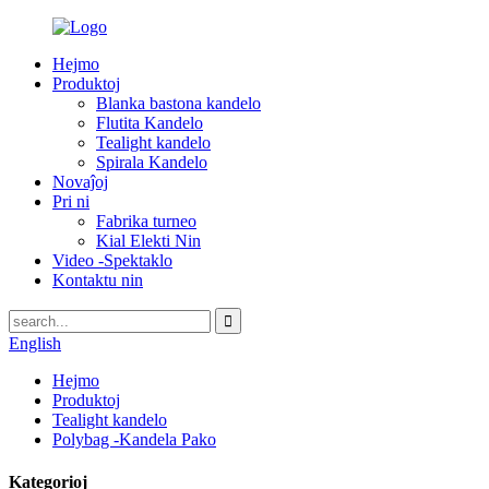
Hejmo
Produktoj
Blanka bastona kandelo
Flutita Kandelo
Tealight kandelo
Spirala Kandelo
Novaĵoj
Pri ni
Fabrika turneo
Kial Elekti Nin
Video -Spektaklo
Kontaktu nin
English
Hejmo
Produktoj
Tealight kandelo
Polybag -Kandela Pako
Kategorioj