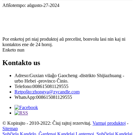
Afiŝotempo: aŭgusto-27-2024
aboni
& Estu ĝisdata
Por enketoj pri niaj produktoj aŭ precelist, bonvolu lasi nin kaj ni
kontaktos ene de 24 horoj.
Enketo nun
Kontakto
us
Adreso:
Guxian vilaĝo Gaocheng -distrikto Shijiazhuang -
urbo Hebei -provinco Ĉinio.
Telefono:
008615081129555
Retpoŝto:
zhongya@zycandle.com
WhatsApp:
008615081129555
© Kopirajto - 2010-2022: Ĉiuj rajtoj rezervitaj.
Varmaj produktoj
-
Sitemap
Subĉiela Kandelo
,
Ĝardenaj Kandelaj Lanternoj
,
Subĉielaj Kandelaj