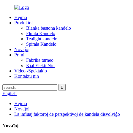
Hejmo
Produktoj
Blanka bastona kandelo
Flutita Kandelo
Tealight kandelo
Spirala Kandelo
Novaĵoj
Pri ni
Fabrika turneo
Kial Elekti Nin
Video -Spektaklo
Kontaktu nin
English
Hejmo
Novaĵoj
La influaj faktoroj de perspektivoj de kandela disvolviĝo
Novaĵoj