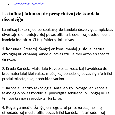
Kompaniaj Novaĵoj
La influaj faktoroj de perspektivoj de kandela
disvolviĝo
La influaj faktoroj de perspektivoj de kandela disvolviĝo ampleksas
diversajn elementojn, kiuj povas efiki la kreskon kaj evoluon de la
kandela industrio. Ĉi tiuj faktoroj inkluzivas:
1. Konsumaj Preferoj: Ŝanĝoj en konsumantaj gustoj al naturaj,
ekologiaj aŭ ornamaj kandeloj povas stiri la merkaton en specifaj
direktoj.
2. Kruda Kandela Materialo Haveblo: La kosto kaj havebleco de
krudmaterialoj kiel vakso, meĉoj kaj bonodoroj povas signife influi
produktokostojn kaj produktan varion.
3. Kandela Fabriko Teknologiaj Antaŭenigoj: Novigoj en kandela
teknologio povas konduki al plibonigita sekureco, pli longaj brulaj
tempoj kaj novaj produktaj funkcioj.
4. Reguliga medio: Ŝanĝoj en regularoj pri sekurecaj normoj,
etikedado kaj media efiko povas influi kandelan fabrikadon kaj