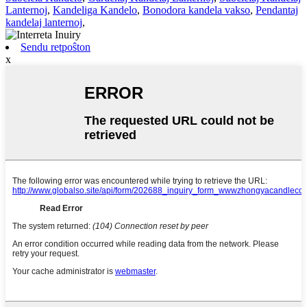
Lanternoj
,
Kandeliga Kandelo
,
Bonodora kandela vakso
,
Pendantaj
kandelaj lanternoj
,
Sendu retpoŝton
x