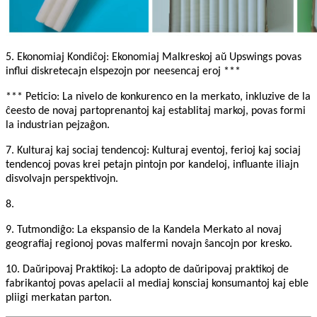
5. Ekonomiaj Kondiĉoj: Ekonomiaj Malkreskoj aŭ Upswings povas
influi diskretecajn elspezojn por neesencaj eroj ***
*** Peticio: La nivelo de konkurenco en la merkato, inkluzive de la
ĉeesto de novaj partoprenantoj kaj establitaj markoj, povas formi
la industrian pejzaĝon.
7. Kulturaj kaj sociaj tendencoj: Kulturaj eventoj, ferioj kaj sociaj
tendencoj povas krei petajn pintojn por kandeloj, influante iliajn
disvolvajn perspektivojn.
8.
9. Tutmondiĝo: La ekspansio de la Kandela Merkato al novaj
geografiaj regionoj povas malfermi novajn ŝancojn por kresko.
10. Daŭripovaj Praktikoj: La adopto de daŭripovaj praktikoj de
fabrikantoj povas apelacii al mediaj konsciaj konsumantoj kaj eble
pliigi merkatan parton.