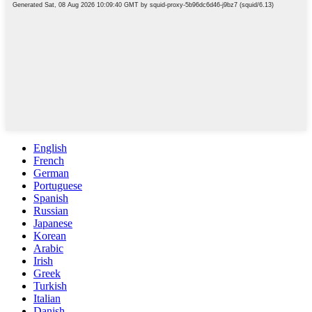
English
French
German
Portuguese
Spanish
Russian
Japanese
Korean
Arabic
Irish
Greek
Turkish
Italian
Danish